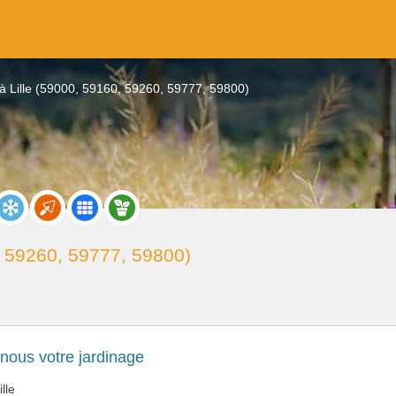
 à Lille (59000, 59160, 59260, 59777, 59800)
, 59260, 59777, 59800)
nous votre jardinage
ille