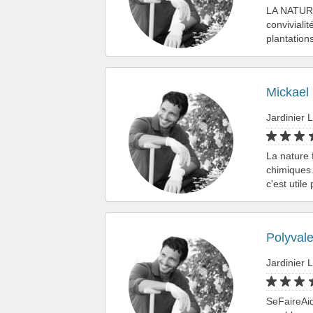
LA NATURE
conviviali
plantation
Mickael
Jardinier L
La nature 
chimiques.
c'est util
Polyvale
Jardinier L
SeFaireAid