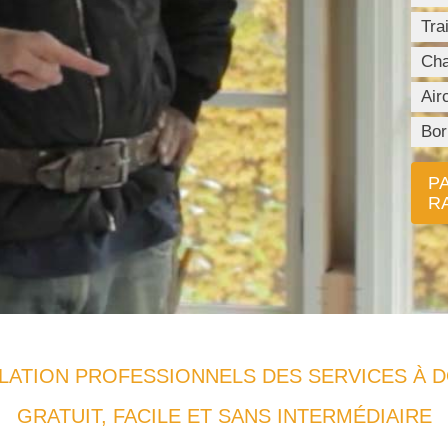
Tra
Cha
Air
Bor
P
R
LATION PROFESSIONNELS DES SERVICES À D
GRATUIT, FACILE ET SANS INTERMÉDIAIRE