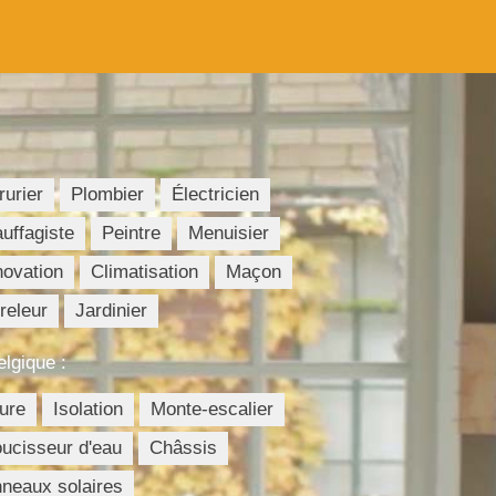
rurier
Plombier
Électricien
uffagiste
Peintre
Menuisier
ovation
Climatisation
Maçon
releur
Jardinier
elgique :
ture
Isolation
Monte-escalier
ucisseur d'eau
Châssis
neaux solaires