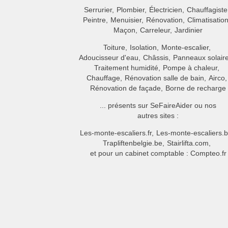
Serrurier
Plombier
Électricien
Chauffagiste
Peintre
Menuisier
Rénovation
Climatisatio
Maçon
Carreleur
Jardinier
Toiture
Isolation
Monte-escalier
Adoucisseur d'eau
Châssis
Panneaux solair
Traitement humidité
Pompe à chaleur
Chauffage
Rénovation salle de bain
Airco
Rénovation de façade
Borne de recharge
... présents sur SeFaireAider ou nos
autres sites :
Les-monte-escaliers.fr
Les-monte-escaliers.
Trapliftenbelgie.be
Stairlifta.com
et pour un cabinet comptable :
Compteo.fr