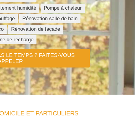
itement humidité
Pompe à chaleur
uffage
Rénovation salle de bain
co
Rénovation de façade
ne de recharge
AS LE TEMPS ? FAITES-VOUS
APPELER
OMICILE ET PARTICULIERS