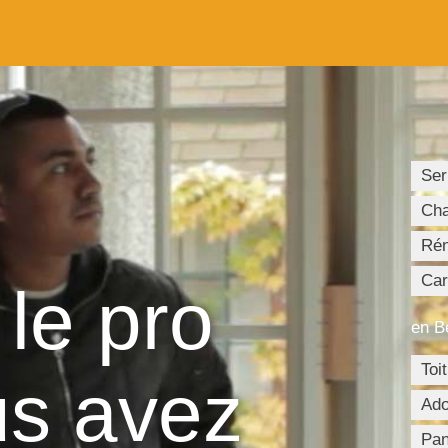
Ser
Cha
Rén
Car
le pro
en B
Toi
us avez
Ado
Pan