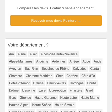
Comparez les devis. Gratuit & sans engagement !
Recevoir mes devis Peinture →
Votre département ?
Ain
Aisne
Allier
Alpes-de-Haute-Provence
Alpes-Maritimes
Ardèche
Ardennes
Ariège
Aube
Aude
Aveyron
Bas-Rhin
Bouches-du-Rhône
Calvados
Cantal
Charente
Charente-Maritime
Cher
Corrèze
Côte-d'Or
Côtes-d'Armor
Creuse
Deux-Sèvres
Dordogne
Doubs
Drôme
Essonne
Eure
Eure-et-Loir
Finistère
Gard
Gers
Gironde
Haute-Garonne
Haute-Loire
Haute-Marne
Hautes-Alpes
Haute-Saône
Haute-Savoie