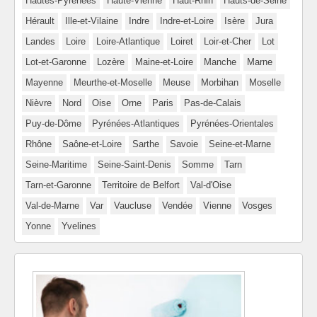
Hautes-Pyrénées
Haute-Vienne
Haut-Rhin
Hauts-de-Seine
Hérault
Ille-et-Vilaine
Indre
Indre-et-Loire
Isère
Jura
Landes
Loire
Loire-Atlantique
Loiret
Loir-et-Cher
Lot
Lot-et-Garonne
Lozère
Maine-et-Loire
Manche
Marne
Mayenne
Meurthe-et-Moselle
Meuse
Morbihan
Moselle
Nièvre
Nord
Oise
Orne
Paris
Pas-de-Calais
Puy-de-Dôme
Pyrénées-Atlantiques
Pyrénées-Orientales
Rhône
Saône-et-Loire
Sarthe
Savoie
Seine-et-Marne
Seine-Maritime
Seine-Saint-Denis
Somme
Tarn
Tarn-et-Garonne
Territoire de Belfort
Val-d'Oise
Val-de-Marne
Var
Vaucluse
Vendée
Vienne
Vosges
Yonne
Yvelines