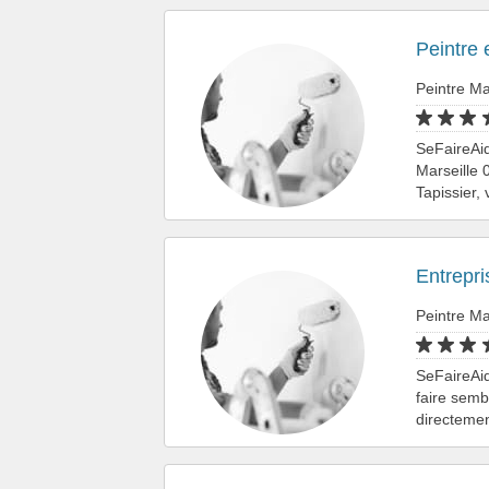
Peintre
Peintre Ma
SeFaireAid
Marseille 
Tapissier,
Entrepri
Peintre Ma
SeFaireAid
faire semb
directemen