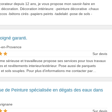
corateur depuis 12 ans, je vous propose mon savoir-faire en
t décoration. Décoration intérieure: -peinture décorative -chaux
uccos -bétons cirés -papiers peints -tadelakt -pose de sols -
soigné garanti.
x-en-Provence
Sur devis
e sérieuse et travailleuse propose ses services pour tous travaux
es et revêtements interieur/extérieur. Pose aussi de parquets
et sols souples. Pour plus d'informations me contacter par…
se de Peinture spécialisée en dégats des eaux dans
arignane
Sur devis