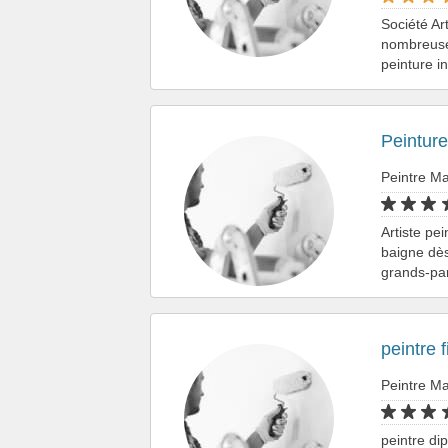
Société Ar
nombreuses
peinture i
Peinture
Peintre Ma
Artiste pe
baigne dès
grands-pa
peintre f
Peintre Ma
peintre di