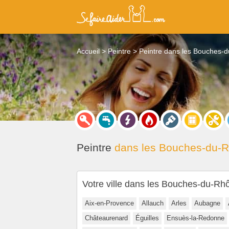
Accueil
Peintre
Peintre dans les Bouches-
Peintre
dans les Bouches-du-R
Votre ville dans les Bouches-du-Rh
Aix-en-Provence
Allauch
Arles
Aubagne
Châteaurenard
Éguilles
Ensuès-la-Redonne