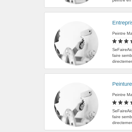
Entrepri
Peintre Ma
SeFaireAid
faire semb
directemen
Peintur
Peintre Ma
SeFaireAid
faire semb
directemen