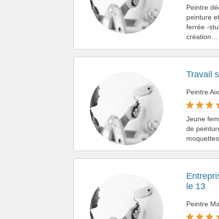
Peintre dé
peinture e
ferrée -st
création…
Travail 
Peintre Ai
Jeune femm
de peintur
moquettes 
Entrepri
le 13
Peintre M