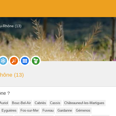
du-Rhône (13)
hône (13)
ône ?
Auriol
Bouc-Bel-Air
Cabriès
Cassis
Châteauneuf-les-Martigues
Eyguières
Fos-sur-Mer
Fuveau
Gardanne
Gémenos