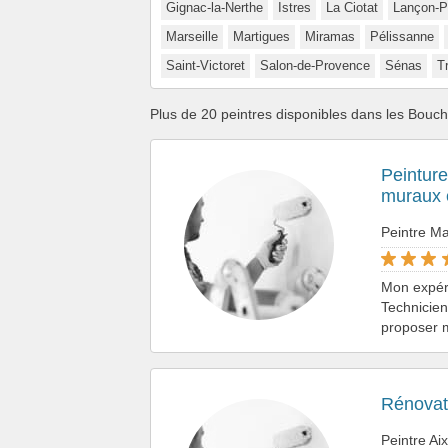
Gignac-la-Nerthe
Istres
La Ciotat
Lançon-P
Marseille
Martigues
Miramas
Pélissanne
Saint-Victoret
Salon-de-Provence
Sénas
T
Plus de 20 peintres disponibles dans les Bou
Peinture
muraux e
Peintre Ma
Mon expéri
Technicie
proposer 
Rénovat
Peintre Ai