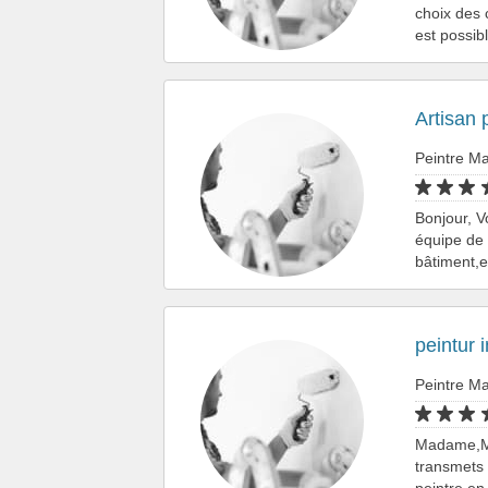
choix des c
est possi
Artisan p
Peintre Ma
Bonjour, V
équipe de 
bâtiment,e
peintur i
Peintre Ma
Madame,Mon
transmets 
peintre en