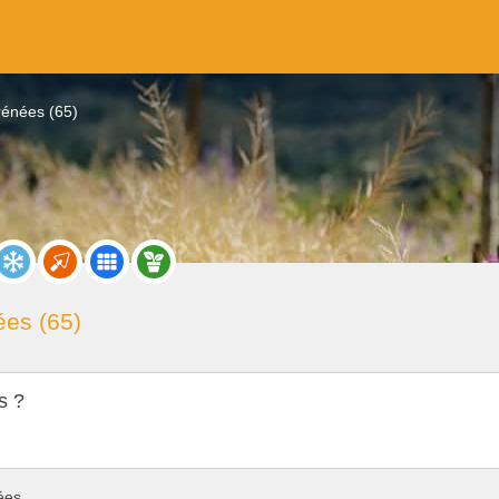
rénées (65)
es (65)
s ?
ées