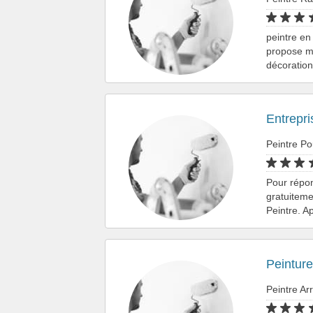
peintre en
propose me
décoratio
Entrepri
Peintre Po
Pour répo
gratuiteme
Peintre. A
Peintur
Peintre A