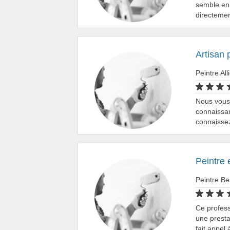
semble en 
directemen
Artisan 
Peintre All
Nous vous 
connaissa
connaissez
Peintre
Peintre B
Ce professi
une presta
fait appel