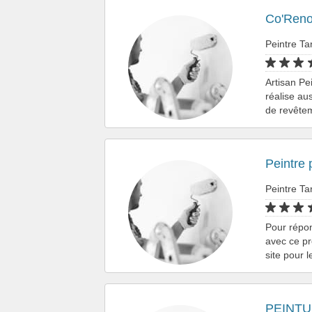
Co'Renov
Peintre Ta
Artisan Pe
réalise au
de revête
Peintre 
Peintre Ta
Pour répon
avec ce pr
site pour 
PEINTU