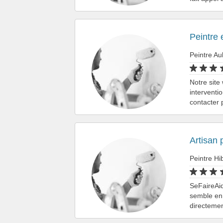
Peintre 
Peintre A
Notre site
interventi
contacter 
Artisan 
Peintre Hi
SeFaireAid
semble en 
directemen