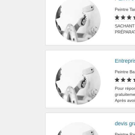
Peintre Ta
SACHANT 
PRÉPARAT
Entrepri
Peintre Ba
Pour répo
gratuiteme
Après avo
devis gr
Peintre R