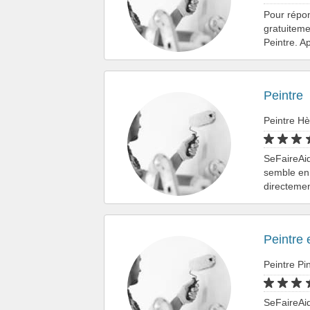
Pour répo
gratuiteme
Peintre. A
Peintre
Peintre H
SeFaireAid
semble en 
directemen
Peintre 
Peintre Pi
SeFaireAid