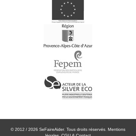
© 2012 / 2026 SeFaireAider. Tous droits réservés.
Mentions
légales, CGU & Contact