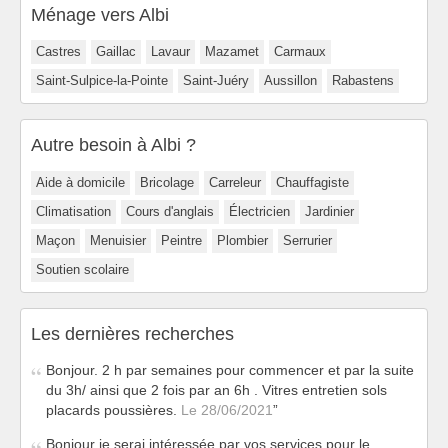
Ménage vers Albi
Castres
Gaillac
Lavaur
Mazamet
Carmaux
Saint-Sulpice-la-Pointe
Saint-Juéry
Aussillon
Rabastens
Autre besoin à Albi ?
Aide à domicile
Bricolage
Carreleur
Chauffagiste
Climatisation
Cours d'anglais
Électricien
Jardinier
Maçon
Menuisier
Peintre
Plombier
Serrurier
Soutien scolaire
Les dernières recherches
Bonjour. 2 h par semaines pour commencer et par la suite
du 3h/ ainsi que 2 fois par an 6h . Vitres entretien sols
placards poussières.
Le 28/06/2021
Bonjour je serai intéressée par vos services pour le