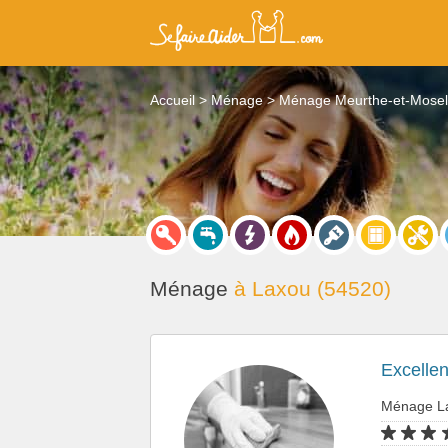
Accueil
Ménage
Ménage Meurthe-et-Mosel
Ménage
à Laxou (54520)
Excelle
Ménage L