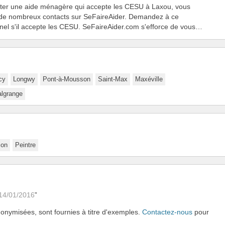
uter une aide ménagère qui accepte les CESU à Laxou, vous
 de nombreux contacts sur SeFaireAider. Demandez à ce
nel s'il accepte les CESU. SeFaireAider.com s'efforce de vous…
cy
Longwy
Pont-à-Mousson
Saint-Max
Maxéville
algrange
on
Peintre
14/01/2016
onymisées, sont fournies à titre d'exemples.
Contactez-nous
pour