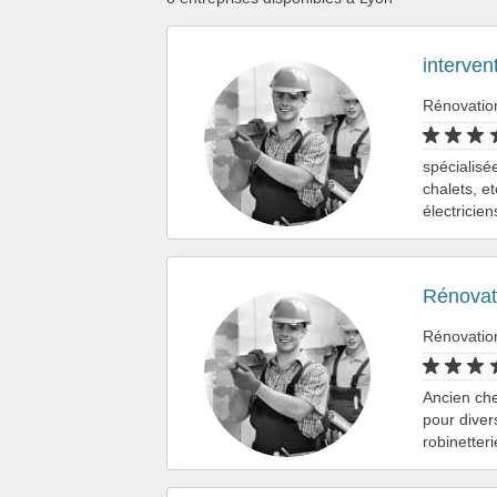
interven
Rénovatio
spécialisé
chalets, e
électricie
Rénovati
Rénovatio
Ancien che
pour diver
robinetter