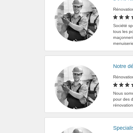
Rénovatio
Société sp
tous les p
maçonnerie
menuiserie
Notre déf
Rénovatio
Nous somm
pour des d
rénovatio
Speciali