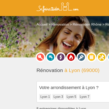
Accueil
Rénovation
Rénovation Rhône
Ré
Rénovation
à Lyon (69000)
Votre arrondissement à Lyon ?
Lyon 1
Lyon 3
Lyon 5
Lyon 7
8 entreprises disponibles à Lyon