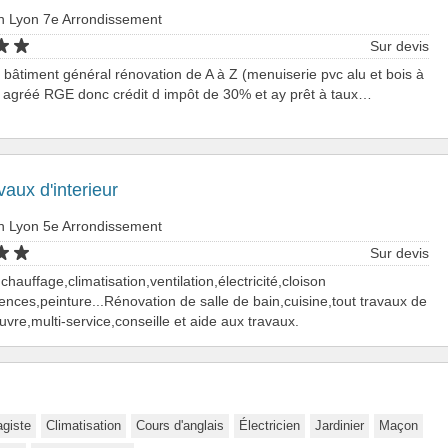
n Lyon 7e Arrondissement
Sur devis
 bâtiment général rénovation de A à Z (menuiserie pvc alu et bois à
) agréé RGE donc crédit d impôt de 30% et ay prêt à taux…
vaux d'interieur
n Lyon 5e Arrondissement
Sur devis
hauffage,climatisation,ventilation,électricité,cloison
ences,peinture...Rénovation de salle de bain,cuisine,tout travaux de
vre,multi-service,conseille et aide aux travaux.
agiste
Climatisation
Cours d'anglais
Électricien
Jardinier
Maçon