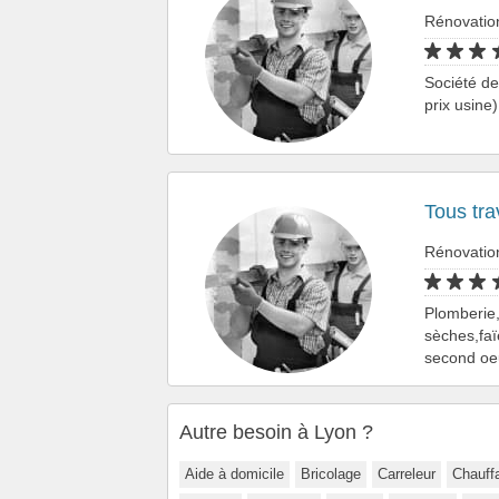
Rénovatio
Société de
prix usine
Tous tra
Rénovatio
Plomberie,c
sèches,faï
second oeu
Autre besoin à Lyon ?
Aide à domicile
Bricolage
Carreleur
Chauff