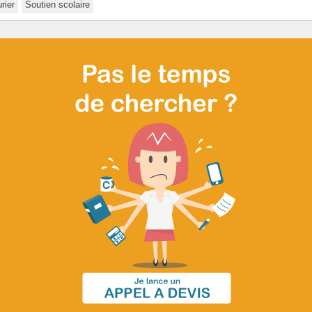
rier
Soutien scolaire