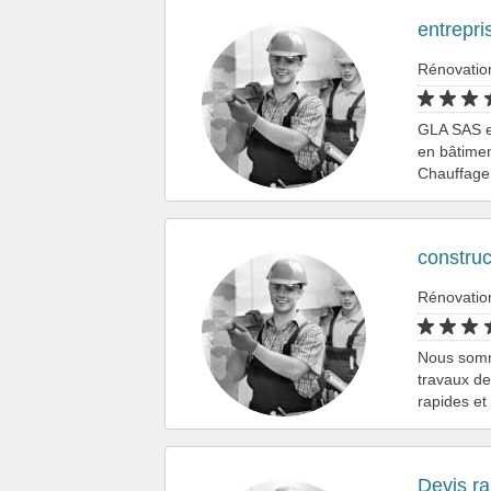
entrepri
Rénovatio
GLA SAS e
en bâtiment
Chauffage
construc
Rénovatio
Nous somme
travaux de
rapides et
Devis ra