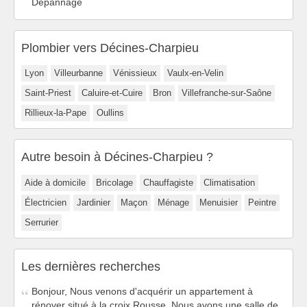
Dépannage
Plombier vers Décines-Charpieu
Lyon
Villeurbanne
Vénissieux
Vaulx-en-Velin
Saint-Priest
Caluire-et-Cuire
Bron
Villefranche-sur-Saône
Rillieux-la-Pape
Oullins
Autre besoin à Décines-Charpieu ?
Aide à domicile
Bricolage
Chauffagiste
Climatisation
Électricien
Jardinier
Maçon
Ménage
Menuisier
Peintre
Serrurier
Les dernières recherches
Bonjour, Nous venons d'acquérir un appartement à
rénover situé à la croix Rousse. Nous avons une salle de