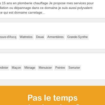
s 15 ans en plomberie chauffage Je propose mes services pour
allation ou dépannage dans ce domaine je suis aussi polyvalent
 ce qui est domaine carrelage…
neuve-d'Ascq
Wattrelos
Douai
Armentières
Grande-Synthe
rdinier
Maçon
Ménage
Menuisier
Peintre
Serrurier