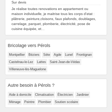
Sur devis
Je réalise toutes renovations en appartement ou
maison individuelle, je maitrise tous les corps d'etat :
plâtrerie, peinture,cloisons, faux plafonds, doublages,
carrelage, parquet, plomberie, électricité, pose de
cuisine équipée, et…
Bricolage vers Pérols
Montpellier
Béziers
Sète
Agde
Lunel
Frontignan
Castelnau-le-Lez
Lattes
Saint-Jean-de-Védas
Villeneuve-lès-Maguelone
Autre besoin à Pérols ?
Aide à domicile
Climatisation
Électricien
Jardinier
Ménage
Peintre
Plombier
Soutien scolaire