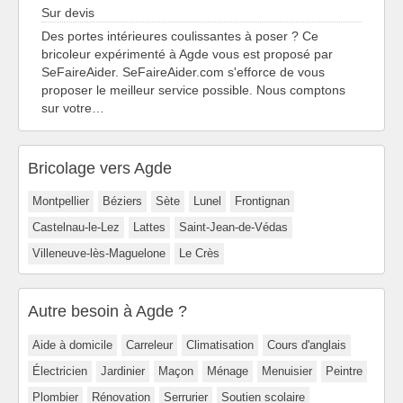
Sur devis
Des portes intérieures coulissantes à poser ? Ce
bricoleur expérimenté à Agde vous est proposé par
SeFaireAider. SeFaireAider.com s'efforce de vous
proposer le meilleur service possible. Nous comptons
sur votre…
Bricolage vers Agde
Montpellier
Béziers
Sète
Lunel
Frontignan
Castelnau-le-Lez
Lattes
Saint-Jean-de-Védas
Villeneuve-lès-Maguelone
Le Crès
Autre besoin à Agde ?
Aide à domicile
Carreleur
Climatisation
Cours d'anglais
Électricien
Jardinier
Maçon
Ménage
Menuisier
Peintre
Plombier
Rénovation
Serrurier
Soutien scolaire