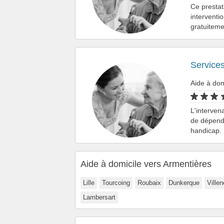
Ce presta
interventi
gratuiteme
Services
Aide à dom
L'intervena
de dépenda
handicap. 
Aide à domicile vers Armentières
Lille
Tourcoing
Roubaix
Dunkerque
Ville
Lambersart