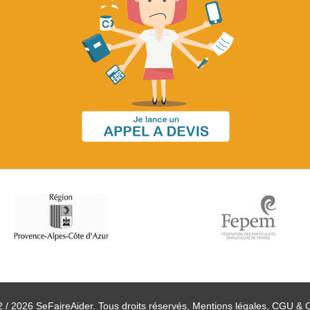
 / 2026 SeFaireAider. Tous droits réservés.
Mentions légales, CGU & 