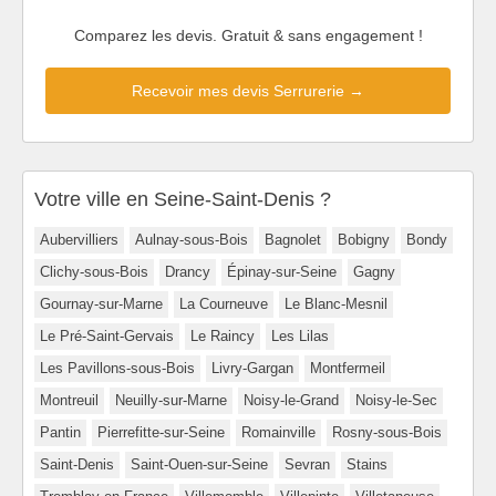
Comparez les devis. Gratuit & sans engagement !
Recevoir mes devis Serrurerie →
Votre ville en Seine-Saint-Denis ?
Aubervilliers
Aulnay-sous-Bois
Bagnolet
Bobigny
Bondy
Clichy-sous-Bois
Drancy
Épinay-sur-Seine
Gagny
Gournay-sur-Marne
La Courneuve
Le Blanc-Mesnil
Le Pré-Saint-Gervais
Le Raincy
Les Lilas
Les Pavillons-sous-Bois
Livry-Gargan
Montfermeil
Montreuil
Neuilly-sur-Marne
Noisy-le-Grand
Noisy-le-Sec
Pantin
Pierrefitte-sur-Seine
Romainville
Rosny-sous-Bois
Saint-Denis
Saint-Ouen-sur-Seine
Sevran
Stains