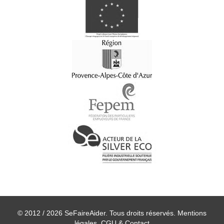
© 2012 / 2026 SeFaireAider. Tous droits réservés.
Mentions
légales, CGU & Contact