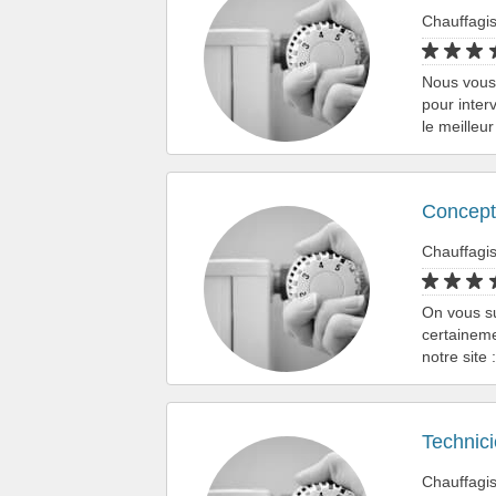
Chauffagi
Nous vous 
pour inter
le meilleu
Concept
Chauffagi
On vous s
certaineme
notre site 
Technic
Chauffagi