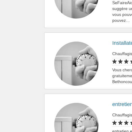
SeFaireAid
suggère un
vous pouve
pouvez…
Installa
Chauffagi
Vous cher
gratuiteme
Bethoncour
entretie
Chauffagi
entretien 