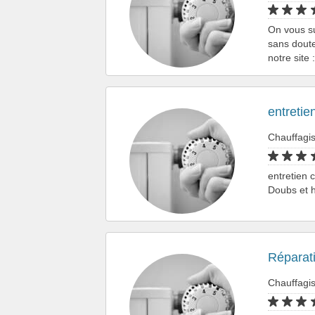
On vous s
sans doute
notre site
entretie
Chauffagi
entretien 
Doubs et h
Réparat
Chauffagi