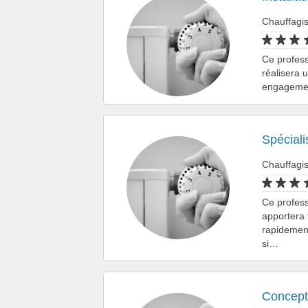
Chauffagi
Ce profess
réalisera 
engagement
Spéciali
Chauffagi
Ce professi
apportera 
rapidemen
si…
Concepti