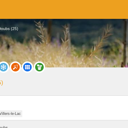
Doubs (25)
5)
Villers-le-Lac
Doubs