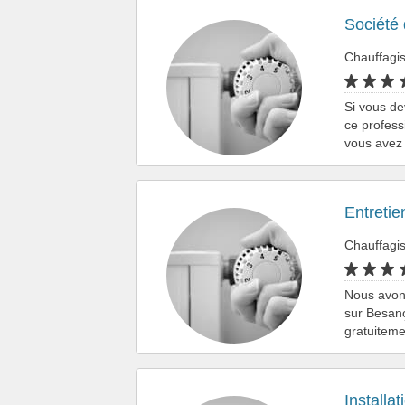
Société 
Chauffagi
Si vous de
ce profess
vous avez 
Entretie
Chauffagi
Nous avons
sur Besanç
gratuitem
Installa