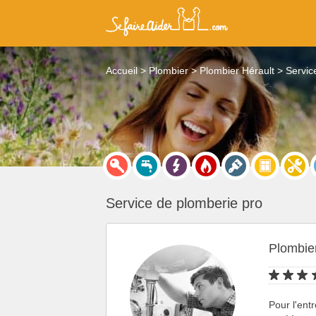
Accueil
Plombier
Plombier Hérault
Servic
Service de plomberie pro
Plombier
Pour l'ent