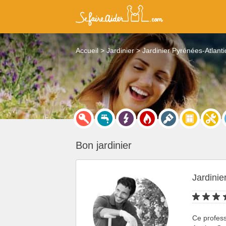
Accueil
Jardinier
Jardinier Pyrénées-Atlant
Bon jardinier
Jardinie
Ce profess