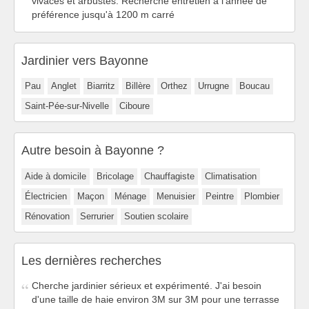
vivaces et arbustes. Recherche entretien à l'année de
préférence jusqu'à 1200 m carré
Jardinier vers Bayonne
Pau
Anglet
Biarritz
Billère
Orthez
Urrugne
Boucau
Saint-Pée-sur-Nivelle
Ciboure
Autre besoin à Bayonne ?
Aide à domicile
Bricolage
Chauffagiste
Climatisation
Électricien
Maçon
Ménage
Menuisier
Peintre
Plombier
Rénovation
Serrurier
Soutien scolaire
Les dernières recherches
Cherche jardinier sérieux et expérimenté. J'ai besoin
d'une taille de haie environ 3M sur 3M pour une terrasse