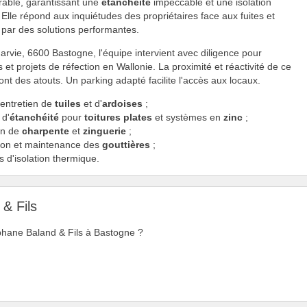
able, garantissant une
étanchéité
impeccable et une isolation
 Elle répond aux inquiétudes des propriétaires face aux fuites et
par des solutions performantes.
rvie, 6600 Bastogne, l'équipe intervient avec diligence pour
s et projets de réfection en Wallonie. La proximité et réactivité de ce
nt des atouts. Un parking adapté facilite l'accès aux locaux.
 entretien de
tuiles
et d'
ardoises
;
 d'
étanchéité
pour
toitures plates
et systèmes en
zinc
;
on de
charpente
et
zinguerie
;
ation et maintenance des
gouttières
;
s d'isolation thermique.
& Fils
tephane Baland & Fils à Bastogne ?