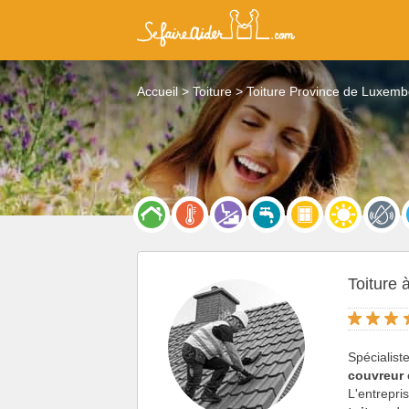
Accueil
Toiture
Toiture Province de Luxem
Toiture 
Spécialist
couvreur
L'entrepri