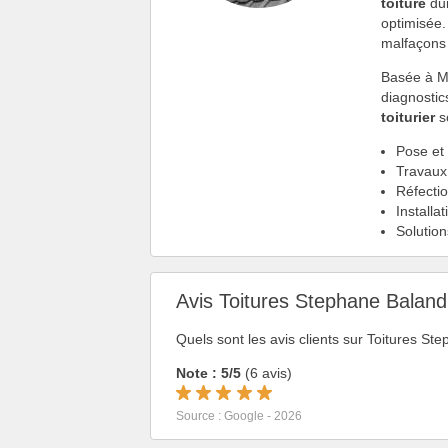
toiture
dur
optimisée.
malfaçons 
Basée à Ma
diagnostic
toiturier
so
Pose et
Travaux
Réfecti
Install
Solution
Avis Toitures Stephane Baland 
Quels sont les avis clients sur Toitures S
Note : 5/5
(6 avis)
Source : Google - 2026