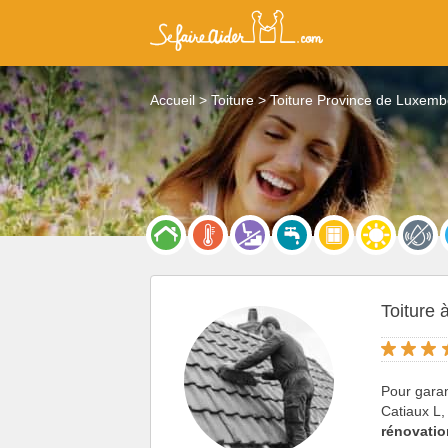
Accueil
Toiture
Toiture Province de Luxem
Toiture à
Pour garant
Catiaux L,
rénovatio