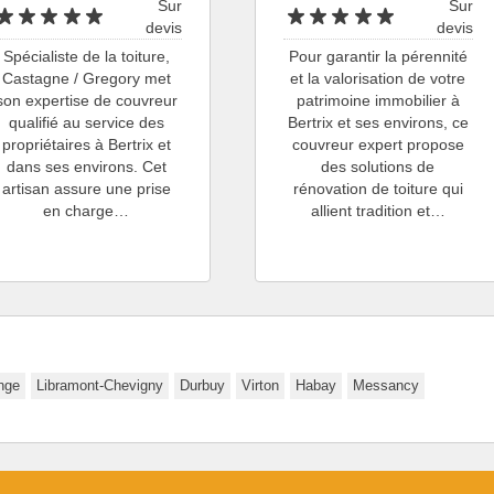
Sur
Sur
devis
devis
Spécialiste de la toiture,
Pour garantir la pérennité
Castagne / Gregory met
et la valorisation de votre
son expertise de couvreur
patrimoine immobilier à
qualifié au service des
Bertrix et ses environs, ce
propriétaires à Bertrix et
couvreur expert propose
dans ses environs. Cet
des solutions de
artisan assure une prise
rénovation de toiture qui
en charge…
allient tradition et…
nge
Libramont-Chevigny
Durbuy
Virton
Habay
Messancy