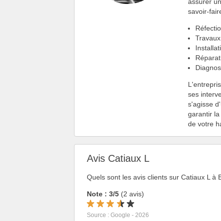
assurer un
savoir-fai
Réfectio
Travaux
Installa
Réparat
Diagnost
L'entrepri
ses interv
s'agisse d
garantir la
de votre ha
Avis Catiaux L
Quels sont les avis clients sur Catiaux L à B
Note : 3/5
(2 avis)
Source : Google - 2026