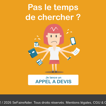
 / 2026 SeFaireAider. Tous droits réservés.
Mentions légales, CGU & 