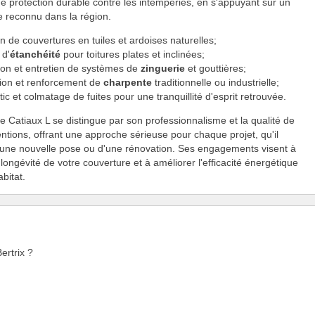
e protection durable contre les intempéries, en s'appuyant sur un
re reconnu dans la région.
n de couvertures en tuiles et ardoises naturelles;
 d'
étanchéité
pour toitures plates et inclinées;
tion et entretien de systèmes de
zinguerie
et gouttières;
ion et renforcement de
charpente
traditionnelle ou industrielle;
ic et colmatage de fuites pour une tranquillité d'esprit retrouvée.
se Catiaux L se distingue par son professionnalisme et la qualité de
entions, offrant une approche sérieuse pour chaque projet, qu'il
'une nouvelle pose ou d'une rénovation. Ses engagements visent à
 longévité de votre couverture et à améliorer l'efficacité énergétique
bitat.
ertrix ?