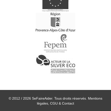
© 2012 / 2026 SeFaireAider. Tous droits réservés.
Mentions
légales, CGU & Contact