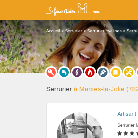
Accueil
Serrurier
Serrurier Yvelines
Serru
Serrurier
à Mantes-la-Jolie (78
Artisant
Serrurier 