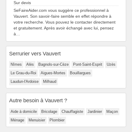
Sur devis
SeFaireAider.com vous suggère ce professionnel à
Vauvert. Son savoir-faire semble en effet répondre à
votre recherche. Vous pouvez le contacter directement
et gratuitement. Après avoir échangé avec lui, pensez
à…
Serrurier vers Vauvert
Nîmes
Alès
Bagnols-sur-Cèze
Pont-Saint-Esprit
Uzès
Le Grau-du-Roi
Aigues-Mortes
Bouillargues
Laudun-l'Ardoise
Milhaud
Autre besoin à Vauvert ?
Aide à domicile
Bricolage
Chauffagiste
Jardinier
Maçon
Ménage
Menuisier
Plombier