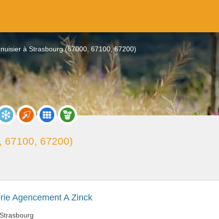
nuisier à Strasbourg (67000, 67100, 67200)
, 67100, 67200)
rie Agencement A Zinck
 Strasbourg