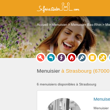
Accueil
Menuisier
Menuisier Bas-Rhin
Me
Menuisier
à Strasbourg (67000
6 menuisiers disponibles à Strasbourg
Menuise
Menuisier