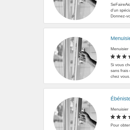
SeFaireAid
d'un spéci
Donnez-vou
Menuisi
Menuisier
Si vous ch
sans frais
chez vous
Ébénist
Menuisier
Pour obten