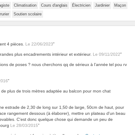
agiste
Climatisation
Cours d'anglais
Électricien
Jardinier
Maçon
rurier
Soutien scolaire
ment 4 pièces.
Le 22/06/2023
randes plus encadrements intérieur et extérieur.
Le 09/11/2022
sions de poses ? nous cherchons qq de sérieux à l'année tel pou rv
2016
ète de plus de trois mètres adaptée au balcon pour mon chat
ne estrade de 2,30 de long sur 1,50 de large, 50cm de haut, pour
space rangement dessous (à élaborer), mettre un plateau d'un beau
elevables. C'est donc quelque chose qui demande un peu de
sbourg
Le 28/03/2015