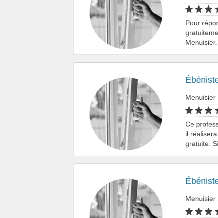
Pour répo
gratuiteme
Menuisier.
Ébénist
Menuisier
Ce profess
il réaliser
gratuite. 
Ébénist
Menuisier