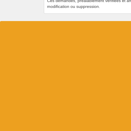
Ces demandes, préalablement vérifiées et an
modification ou suppression.