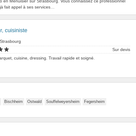
o en Menuisier sur Strasbourg. Vous connaissez ce professionnel
jà fait appel à ses services…
, cuisiniste
 Strasbourg
Sur devis
rquet, cuisine, dressing. Travail rapide et soigné.
Bischheim
Ostwald
Souffelweyersheim
Fegersheim