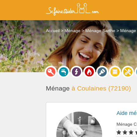
Accueil
Ménage
Ménage Sarthe
Ménage 
Ménage
à Coulaines (72190)
Aide mé
Ménage C