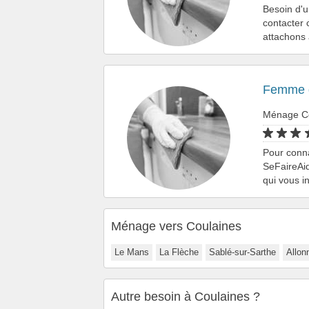
Besoin d'
contacter 
attachons
Femme d
Ménage C
Pour conna
SeFaireAid
qui vous i
Ménage vers Coulaines
Le Mans
La Flèche
Sablé-sur-Sarthe
Allon
Autre besoin à Coulaines ?