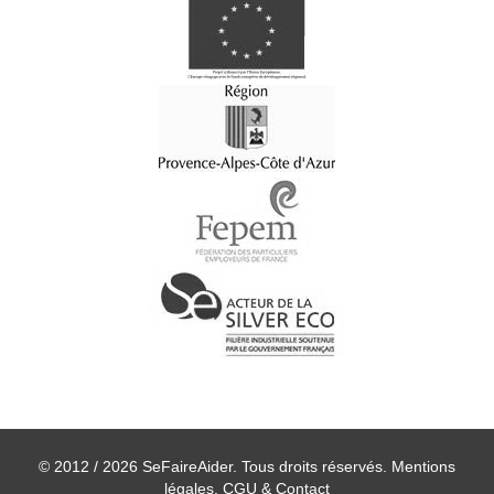
© 2012 / 2026 SeFaireAider. Tous droits réservés.
Mentions
légales, CGU & Contact