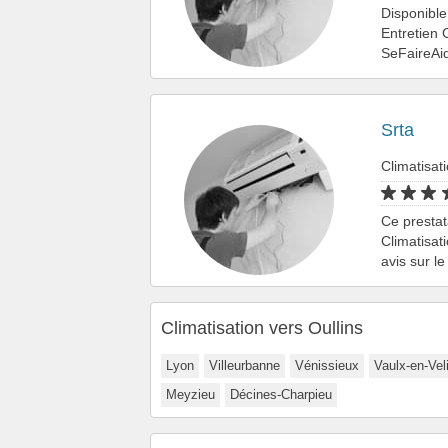
Disponible
Entretien 
SeFaireAid
Srta
Climatisat
Ce prestat
Climatisat
avis sur l
Climatisation vers Oullins
Lyon
Villeurbanne
Vénissieux
Vaulx-en-Vel
Meyzieu
Décines-Charpieu