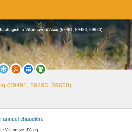
hauffagiste à Villeneuve-d'Ascq (59491, 59493, 59650)
cq (59491, 59493, 59650)
q
n annuel chaudière
te Villeneuve-d'Ascq