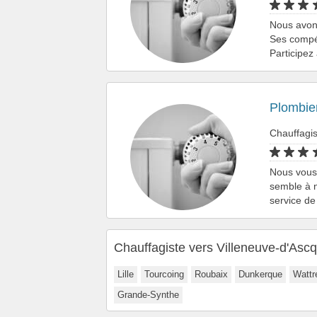
Nous avons
Ses compét
Participez 
Plombier
Chauffagis
Nous vous 
semble à n
service de
Chauffagiste vers Villeneuve-d'Ascq
Lille
Tourcoing
Roubaix
Dunkerque
Wattr
Grande-Synthe