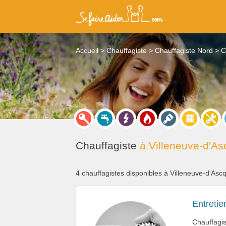
Accueil
Chauffagiste
Chauffagiste Nord
C
Chauffagiste
à Villeneuve-d'As
4 chauffagistes disponibles à Villeneuve-d'Asc
Entretie
Chauffagis