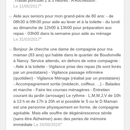
.Travail ponctuel 2 à 3 heures . A Rochesson .
Le 11/05/2017
Aide aux seniors pour mon grand-père de 80 ans: - de
08h30 à 09h30 pour aide au lever et à la toilette - du lundi
au dimanche de 12h00 à 13h00 pour préparation aux
repas - 03h00 dans la semaine pour aide au ménage
Le 31/03/2017
Bonjour Je cherche une dame de compagnie pour ma
maman (83 ans) qui habite dans le quartier de Boudonville
à Nancy. Service attendu, en dehors de votre compagnie :
- Aide à la toilette - Vigilance prise des repas (ils sont livrés
par un prestataire) - Vigilance passage infirmière
(quotidien) - Vigilance Ménage (réalisé par un prestataire)
- Accompagnement sortie (médecin, coiffeur, ...) - Balades
et marche - Faire les courses ménagères - Entretien
courant du jardin (arrosage) Le rythme : L,M,M,J,V de 10h
à 13 h et de 17h à 20h et si possible le S ou le D Maman
est une personne physiquement en forme, de compagnie
agréable. Mais elle souffre de dégénérescence sénile
(sans être Alzheimer) avec des pertes de mémoire
immédiate
Le 26/06/2015