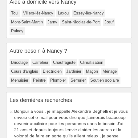
Aide à domicile vers Nancy
Toul
Villers-lès-Nancy
Laxou
Essey-lès-Nancy
Mont-Saint-Martin
Jarny
Saint-Nicolas-de-Port
Jœuf
Pulnoy
Autre besoin à Nancy ?
Bricolage
Carreleur
Chauffagiste
Climatisation
Cours d'anglais
Électricien
Jardinier
Maçon
Ménage
Menuisier
Peintre
Plombier
Serrurier
Soutien scolaire
Les dernières recherches
Bonjour à vous , je m'appelle Alexandre Beghelli et je vous
envoie cet e-mail pour vous dire que j'aimerais beaucoup
devenir auxiliaire pour les personnes dans le besoin.J'ai
21 ans et depuis toujours l'envie d'aider les autres et la
volonté de faire en sorte qu'ils aillent mieux , je pense