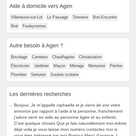
Aide à domicile vers Agen
Villeneuve-sur-Lot
Le Passage
Tonneins
Bon-Encontre
Boé
Foulayronnes
Autre besoin à Agen ?
Bricolage
Carreleur
Chauffagiste
Climatisation
Électricien
Jardinier
Maçon
Ménage
Menuisier
Peintre
Plombier
Serrurier
Soutien scolaire
Les dernières recherches
Bonjour, Je m'appelle raphaella et je viens de voir votre
annonce par rapport à l'aide à la personne, franchement
j'adore venir en aide au personne âgée et au enfants.
C'est quelque choses Que je fais naturellement moi-même
déjà voila je vous laisse mon numéro contactez moi si
vous êtes intéressé par moi Bonjour Merci d'avance :)