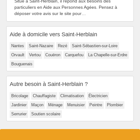
Situé à Saint-Herblain, il répond aux besoins des
particuliers en Aide aux Personnes Agées. Pensez à
déposer votre avis sur le site pour…
Aide à domicile vers Saint-Herblain
Nantes
Saint-Nazaire
Rezé
Saint-Sébastien-sur-Loire
Orvault
Vertou
Couëron
Carquefou
La Chapelle-sur-Erdre
Bouguenais
Autre besoin à Saint-Herblain ?
Bricolage
Chauffagiste
Climatisation
Électricien
Jardinier
Maçon
Ménage
Menuisier
Peintre
Plombier
Serrurier
Soutien scolaire