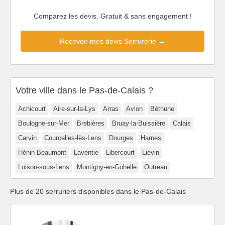
Comparez les devis. Gratuit & sans engagement !
Recevoir mes devis Serrurerie →
Votre ville dans le Pas-de-Calais ?
Achicourt
Aire-sur-la-Lys
Arras
Avion
Béthune
Boulogne-sur-Mer
Brebières
Bruay-la-Buissière
Calais
Carvin
Courcelles-lès-Lens
Dourges
Harnes
Hénin-Beaumont
Laventie
Libercourt
Liévin
Loison-sous-Lens
Montigny-en-Gohelle
Outreau
Plus de 20 serruriers disponibles dans le Pas-de-Calais