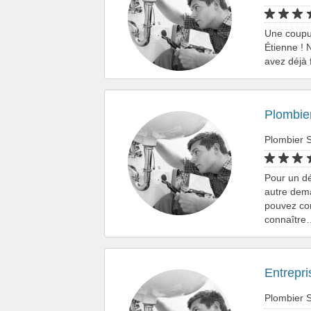
Une coupur
Étienne ! 
avez déjà 
Plombier
Plombier S
Pour un dé
autre dema
pouvez con
connaître
Entrepri
Plombier S