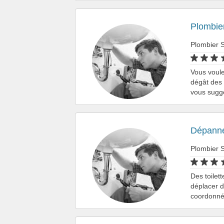
Plombier
Plombier S
Vous voule
dégât des
vous sugg
Dépanne
Plombier S
Des toile
déplacer d
coordonné