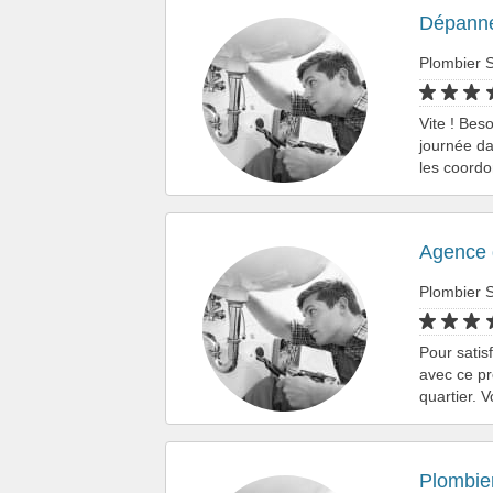
Dépanne
Plombier S
Vite ! Bes
journée da
les coord
Agence 
Plombier S
Pour satis
avec ce pr
quartier. 
Plombie