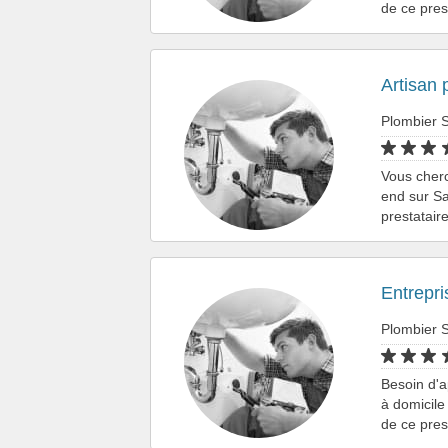
de ce pres
Artisan 
Plombier S
Vous cherc
end sur Sa
prestatair
Entrepr
Plombier S
Besoin d'a
à domicile
de ce pres