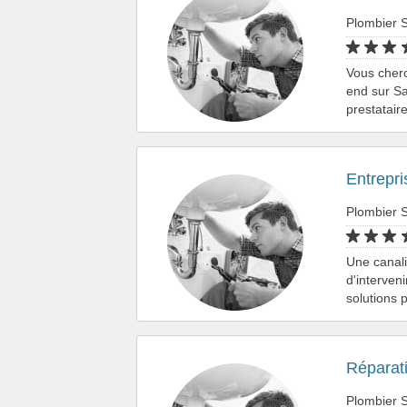
Plombier S
Vous cherc
end sur Sa
prestatair
Entrepri
Plombier S
Une canali
d'interven
solutions 
Réparati
Plombier S