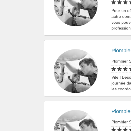
Pour un dé
autre dema
vous pouv
professio
Plombie
Plombier S
Vite ! Bes
journée da
les coord
Plombie
Plombier S