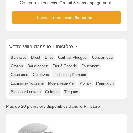
Comparez les devis. Gratuit & sans engagement !
Recevoir mes devis Plomberie →
Votre ville dans le Finistère ?
Bannalec
Brest
Briec
Carhaix-Plouguer
Concarneau
Crozon
Douarnenez
Ergué-Gabéric
Fouesnant
Gouesnou
Guipavas
Le Relecq-Kerhuon
Locmaria-Plouzané
Moëlan-sur-Mer
Morlaix
Penmarch
Plonéour-Lanvern
Quimper
Trégunc
Plus de 20 plombiers disponibles dans le Finistère