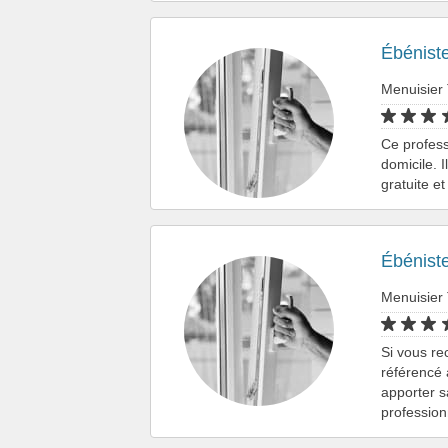
Ébénist
Menuisier
Ce profess
domicile. 
gratuite 
Ébénist
Menuisier
Si vous re
référencé
apporter s
professio