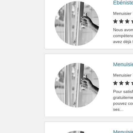
Ébénist
Menuisier
Nous avons
compétence
avez déjà 
Menuisi
Menuisier
Pour satis
gratuiteme
pouvez con
ses…
Menuisi