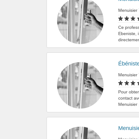
Menuisier
Ce profess
Ebeniste, 
directemen
Ébénist
Menuisier
Pour obten
contact av
Menuisier 
Menuisi