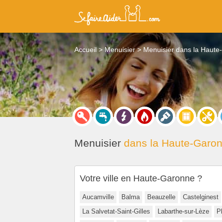
Accueil
Menuisier
Menuisier dans la Haute
Menuisier
dans la Haute-Garon
Votre ville en Haute-Garonne ?
Aucamville
Balma
Beauzelle
Castelginest
La Salvetat-Saint-Gilles
Labarthe-sur-Lèze
P