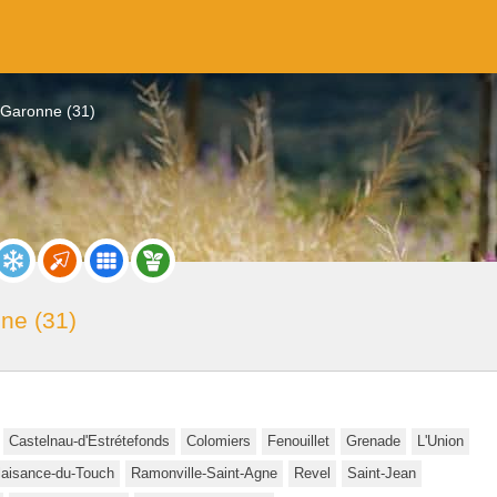
-Garonne (31)
ne (31)
Castelnau-d'Estrétefonds
Colomiers
Fenouillet
Grenade
L'Union
laisance-du-Touch
Ramonville-Saint-Agne
Revel
Saint-Jean