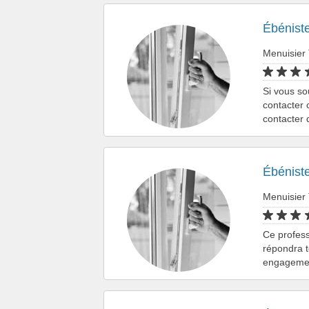
Ébénist
Menuisier
Si vous so
contacter 
contacter 
Ébénist
Menuisier
Ce profess
répondra t
engagement