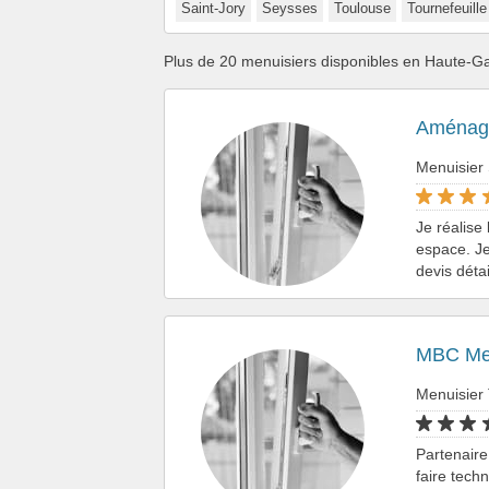
Saint-Jory
Seysses
Toulouse
Tournefeuille
Plus de 20 menuisiers disponibles en Haute-G
Aménagem
Menuisier
Je réalise
espace. Je
devis déta
MBC Men
Menuisier
Partenaire
faire tech