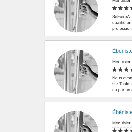
Menuisier
SeFaireAid
qualifié e
profession
Ébénist
Menuisier
Nous avons
sur Toulou
ou par un
Ébénist
Menuisier