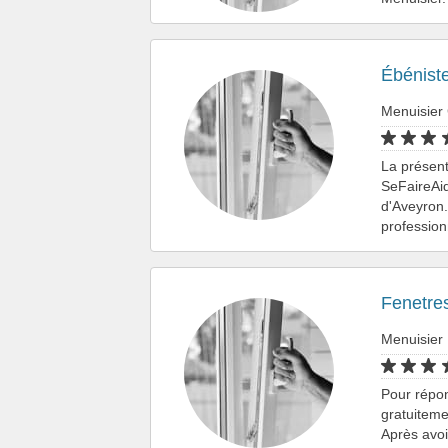
Ébénist
Menuisier 
La présent
SeFaireAid
d'Aveyron.
professio
Fenetres
Menuisier
Pour répo
gratuiteme
Après avo