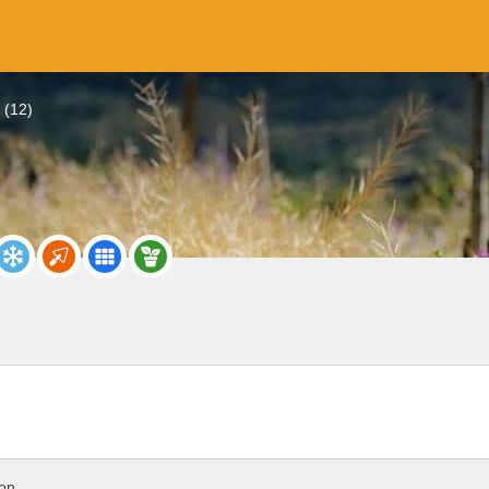
 (12)
ron