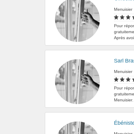
Menuisier 
Pour répo
gratuiteme
Après avo
Sarl Bra
Menuisier 
Pour répo
gratuiteme
Menuisier.
Ébénist
Menuisier 