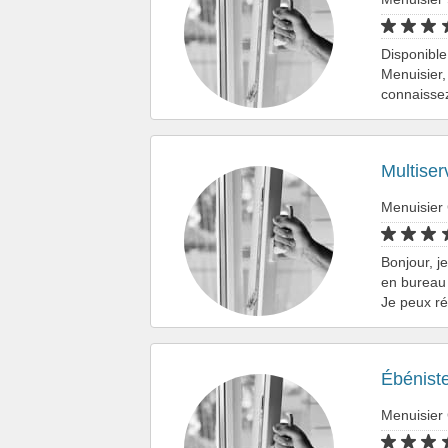
Disponible
Menuisier,
connaissez
Multiser
Menuisier
Bonjour, j
en bureau 
Je peux ré
Ébénist
Menuisier