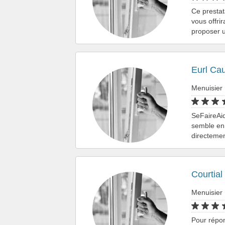
Ce prestat
vous offri
proposer u
Eurl Ca
Menuisier
SeFaireAid
semble en 
directemen
Courtial
Menuisier
Pour répo