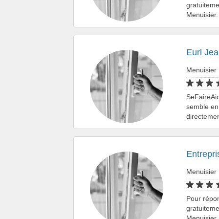
gratuiteme
Menuisier.
Eurl Je
Menuisier
SeFaireAid
semble en 
directemen
Entrepri
Menuisier
Pour répo
gratuiteme
Menuisier.