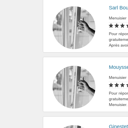
Sarl Bo
Menuisier 
Pour répo
gratuiteme
Après avo
Mouysse
Menuisier 
Pour répo
gratuiteme
Menuisier.
Gineste