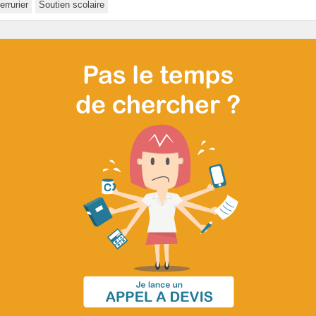
errurier
Soutien scolaire