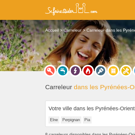
Accueil
Carreleur
Carreleur dans les Pyrén
Carreleur
dans les Pyrénées-Or
Votre ville dans les Pyrénées-Orient
Elne
Perpignan
Pia
8 carreleurs disponibles dans les Pyrénées-Ori