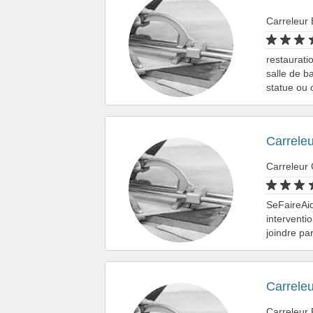
Carreleur
restaurati
salle de b
statue ou 
Carreleu
Carreleur 
SeFaireAid
interventi
joindre pa
Carreleu
Carreleur 