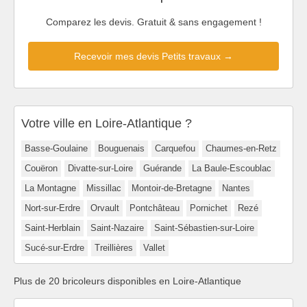
Comparez les devis. Gratuit & sans engagement !
Recevoir mes devis Petits travaux →
Votre ville en Loire-Atlantique ?
Basse-Goulaine
Bouguenais
Carquefou
Chaumes-en-Retz
Couëron
Divatte-sur-Loire
Guérande
La Baule-Escoublac
La Montagne
Missillac
Montoir-de-Bretagne
Nantes
Nort-sur-Erdre
Orvault
Pontchâteau
Pornichet
Rezé
Saint-Herblain
Saint-Nazaire
Saint-Sébastien-sur-Loire
Sucé-sur-Erdre
Treillières
Vallet
Plus de 20 bricoleurs disponibles en Loire-Atlantique