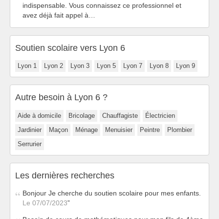
indispensable. Vous connaissez ce professionnel et
avez déjà fait appel à…
Soutien scolaire vers Lyon 6
Lyon 1
Lyon 2
Lyon 3
Lyon 5
Lyon 7
Lyon 8
Lyon 9
Autre besoin à Lyon 6 ?
Aide à domicile
Bricolage
Chauffagiste
Électricien
Jardinier
Maçon
Ménage
Menuisier
Peintre
Plombier
Serrurier
Les dernières recherches
Bonjour Je cherche du soutien scolaire pour mes enfants.
Le 07/07/2023