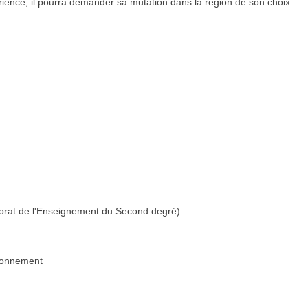
rience, il pourra demander sa mutation dans la région de son choix.
sorat de l'Enseignement du Second degré)
ironnement