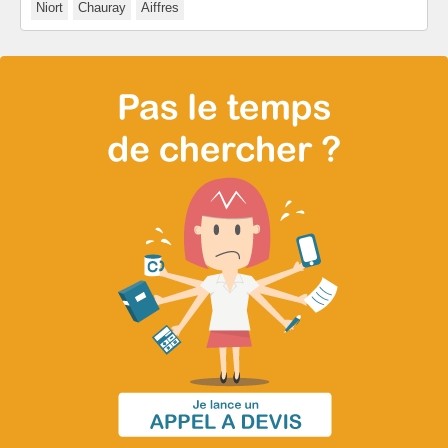
Niort
Chauray
Aiffres