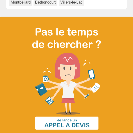
Montbéliard
Bethoncourt
Villers-le-Lac