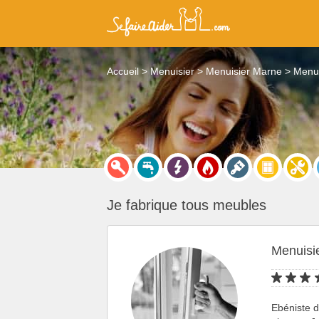
Accueil
Menuisier
Menuisier Marne
Menui
Je fabrique tous meubles
Menuisie
Ebéniste d