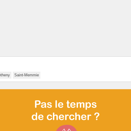
theny
Saint-Memmie