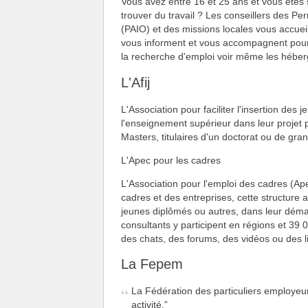
Vous avez entre 16 et 25 ans et vous êtes s
trouver du travail ? Les conseillers des Pe
(PAIO) et des missions locales vous accuei
vous informent et vous accompagnent pour dé
la recherche d'emploi voir même les héber
L'Afij
L'Association pour faciliter l'insertion de
l'enseignement supérieur dans leur projet 
Masters, titulaires d'un doctorat ou de gra
L'Apec pour les cadres
L'Association pour l'emploi des cadres (Ap
cadres et des entreprises, cette structure a
jeunes diplômés ou autres, dans leur déma
consultants y participent en régions et 39 
des chats, des forums, des vidéos ou des l
La Fepem
La Fédération des particuliers employe
activité.