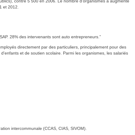
publics), contre 5 500 en 2006. Le nombre d'organismes a augmenté
1 et 2012.
u SAP. 28% des intervenants sont auto entrepreneurs.
mployés directement par des particuliers, principalement pour des
 d'enfants et de soutien scolaire. Parmi les organismes, les salariés
ération intercommunale (CCAS, CIAS, SIVOM).