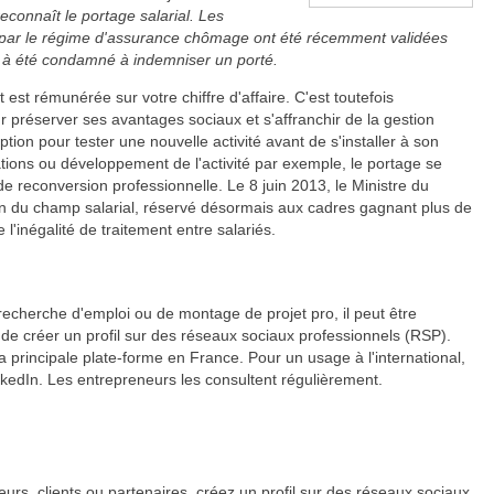
econnaît le portage salarial. Les
 par le régime d'assurance chômage ont été récemment validées
loi à été condamné à indemniser un porté.
est rémunérée sur votre chiffre d'affaire. C'est toutefois
r préserver ses avantages sociaux et s'affranchir de la gestion
tion pour tester une nouvelle activité avant de s'installer à son
ations ou développement de l'activité par exemple, le portage se
de reconversion professionnelle. Le 8 juin 2013, le Ministre du
ction du champ salarial, réservé désormais aux cadres gagnant plus de
l'inégalité de traitement entre salariés.
recherche d'emploi ou de montage de projet pro, il peut être
 de créer un profil sur des réseaux sociaux professionnels (RSP).
a principale plate-forme en France. Pour un usage à l'international,
nkedIn. Les entrepreneurs les consultent régulièrement.
rs, clients ou partenaires, créez un profil sur des réseaux sociaux