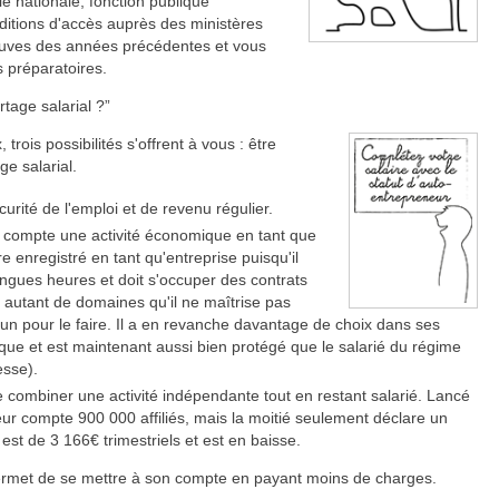
le nationale, fonction publique
Conditions d'accès auprès des ministères
euves des années précédentes et vous
s préparatoires.
rtage salarial ?
 trois possibilités s'offrent à vous : être
ge salarial.
rité de l'emploi et de revenu régulier.
n compte une activité économique en tant que
re enregistré en tant qu'entreprise puisqu'il
longues heures et doit s'occuper des contrats
g, autant de domaines qu'il ne maîtrise pas
'un pour le faire. Il a en revanche davantage de choix dans ses
que et est maintenant aussi bien protégé que le salarié du régime
esse).
 combiner une activité indépendante tout en restant salarié. Lancé
eur compte 900 000 affiliés, mais la moitié seulement déclare un
n est de 3 166€ trimestriels et est en baisse.
ermet de se mettre à son compte en payant moins de charges.