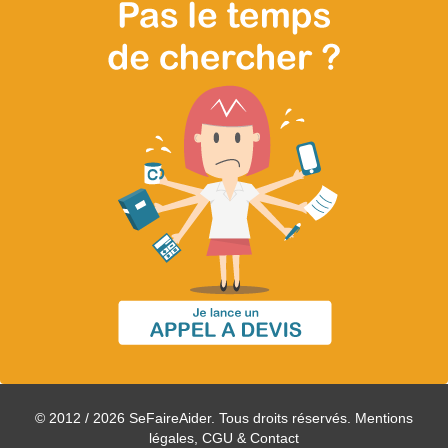
© 2012 / 2026 SeFaireAider. Tous droits réservés.
Mentions
légales, CGU & Contact