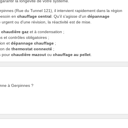
garantir la longévité de votre système.
pinnes (Rue du Tunnel 121), il intervient rapidement dans la région
 besoin en
chauffage central
. Qu'il s'agisse d'un
dépannage
e
urgent ou d'une révision, la réactivité est de mise.
e
chaudière gaz
et à condensation ;
s et contrôles obligatoires ;
ion et
dépannage chauffage
;
tion de
thermostat connecté
;
s pour
chaudière mazout
ou
chauffage au pellet
.
ienne à Gerpinnes ?