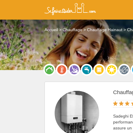
Accueil
Chauffage
Chauffage Hainaut
Ch
Chauffa
Sadeghi E
performanc
assure u