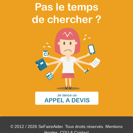
© 2012 / 2026 SeFaireAider. Tous droits réservés.
Mentions
légales, CGU & Contact